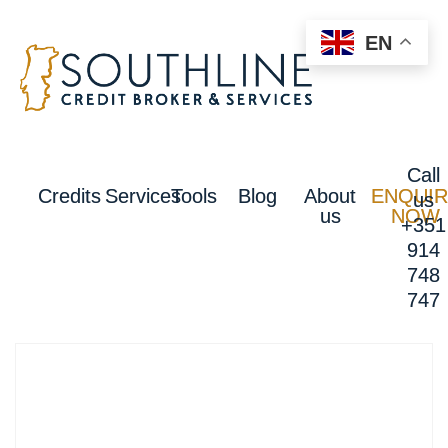
EN
Call
Credits
Services
Tools
Blog
About
ENQUIR
us
us
NOW
+351
914
748
747