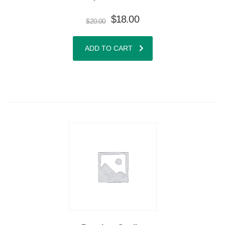
$
18.00
$
20.00
ADD TO CART